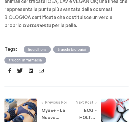
animali certificata ICEA, LAV e VEGAN OK; una linea che
rappresenta la punta più avanzata della cosmesi
BIOLOGICA certificata che costituisce un vero e
proprio
trattamento
per la pelle.
Tags:
,
,
liquidflora
trucchi biologici
trucchi in farmacia
Facebook
Twitter
Linkedin
Email
Previous Post
Next Post
MyaE+ – La
ECG –
Nuova
HOLTER
Apparecchiatura
ECG –
Estetica
HOLTER