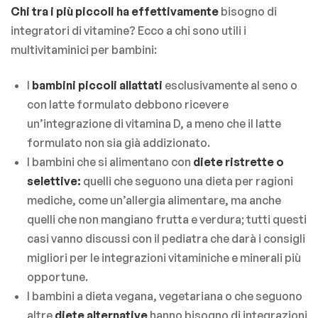
Chi tra i più piccoli ha effettivamente
bisogno di
integratori di vitamine? Ecco a chi sono utili i
multivitaminici per bambini:
I
bambini piccoli allattati
esclusivamente al seno o
con latte formulato debbono ricevere
un’integrazione di vitamina D, a meno che il latte
formulato non sia già addizionato.
I bambini che si alimentano con
diete ristrette
o
selettive:
quelli che seguono una dieta per ragioni
mediche, come un’allergia alimentare, ma anche
quelli che non mangiano frutta e verdura; tutti questi
casi vanno discussi con il pediatra che darà i consigli
migliori per le integrazioni vitaminiche e minerali più
opportune.
I bambini a dieta vegana, vegetariana o che seguono
altre
diete alternative
hanno bisogno di integrazioni