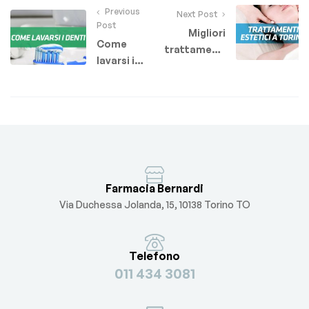
Previous
Next Post
Post
Migliori
Come
trattamenti
lavarsi i
estetici a
denti.
Torino.
Spazzolino
Come
elettrico o
scegliere il
manuale?
centro
estetico?
Farmacia Bernardi
Via Duchessa Jolanda, 15, 10138 Torino TO
Telefono
011 434 3081