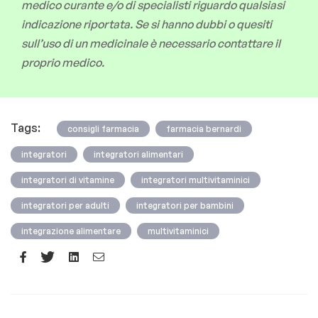
medico curante e/o di specialisti riguardo qualsiasi
indicazione riportata. Se si hanno dubbi o quesiti
sull’uso di un medicinale è necessario contattare il
proprio medico.
Tags:
,
,
consigli farmacia
farmacia bernardi
,
,
integratori
integratori alimentari
,
,
integratori di vitamine
integratori multivitaminici
,
,
integratori per adulti
integratori per bambini
,
integrazione alimentare
multivitaminici
Facebook
Twitter
Linkedin
Email